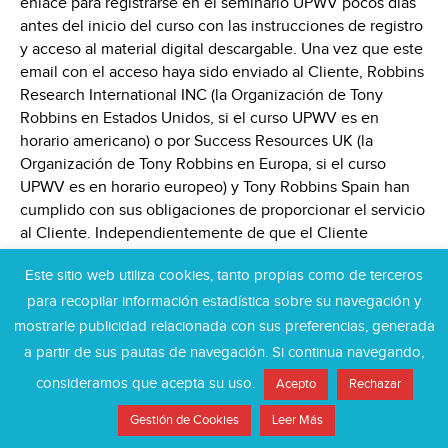
enlace para registrarse en el seminario UPWV pocos días
antes del inicio del curso con las instrucciones de registro
y acceso al material digital descargable. Una vez que este
email con el acceso haya sido enviado al Cliente, Robbins
Research International INC (la Organización de Tony
Robbins en Estados Unidos, si el curso UPWV es en
horario americano) o por Success Resources UK (la
Organización de Tony Robbins en Europa, si el curso
UPWV es en horario europeo) y Tony Robbins Spain han
cumplido con sus obligaciones de proporcionar el servicio
al Cliente. Independientemente de que el Cliente
posteriormente decida registrarse y/o realizar el
Este sitio web utiliza cookies, tanto propias como de terceros
seminario.
para recopilar información estadística sobre su navegación y
4.5 Las sesiones de entrenamiento previas al curso serán
mostrarle publicidad relacionada con sus preferencias, generada
sesiones que quedarán grabadas, pudiendo acceder el
a partir de sus pautas de navegación. Si continua navegando,
Cliente durante los días previos y posteriores del curso. El
consideramos que acepta su uso.
Acepto
Rechazar
servicio de traducción en español no incluye la traducción
simultánea de estas sesiones que serán en inglés o con
Gestión de Cookies
Leer Más
subtítulos en español si el vídeo lo permite.