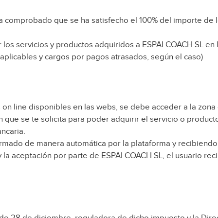
aya comprobado que se ha satisfecho el 100% del importe de
los servicios y productos adquiridos a ESPAI COACH SL en 
aplicables y cargos por pagos atrasados, según el caso)
s on line disponibles en las webs, se debe acceder a la zona
n que se te solicita para poder adquirir el servicio o produ
ancaria.
firmado de manera automática por la plataforma y recibiend
y la aceptación por parte de ESPAI COACH SL, el usuario reci
, de 28 de diciembre, reguladora de dicho impuesto y la Di